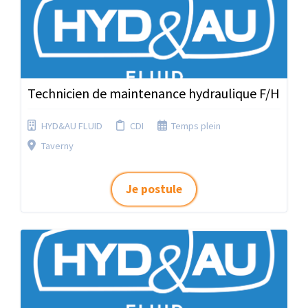
Technicien de maintenance hydraulique F/H
HYD&AU FLUID
CDI
Temps plein
Taverny
Je postule