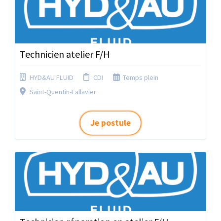
Technicien atelier F/H
HYD&AU FLUID
CDI
Temps plein
Saint-Quentin-Fallavier
Je postule