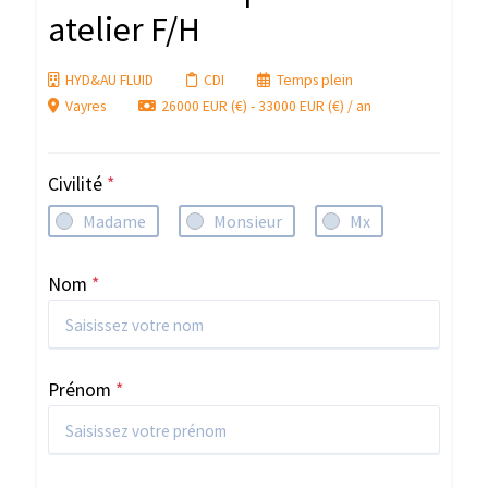
atelier F/H
HYD&AU FLUID
CDI
Temps plein
Vayres
26000 EUR (€) - 33000 EUR (€) / an
Civilité
*
Madame
Monsieur
Mx
Nom
*
Prénom
*