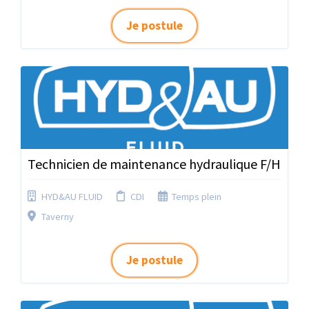
Je postule
Technicien de maintenance hydraulique F/H
HYD&AU FLUID
CDI
Temps plein
Taverny
Je postule