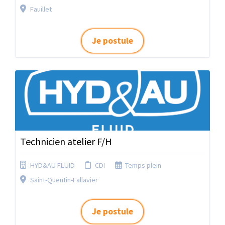
Fauillet
Je postule
Technicien atelier F/H
HYD&AU FLUID
CDI
Temps plein
Saint-Quentin-Fallavier
Je postule