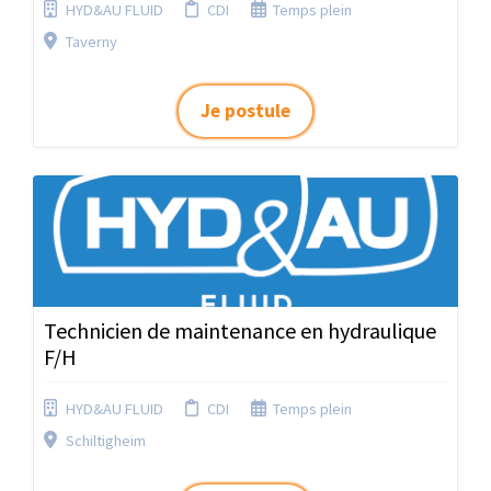
HYD&AU FLUID
CDI
Temps plein
Taverny
Je postule
Technicien de maintenance en hydraulique
F/H
HYD&AU FLUID
CDI
Temps plein
Schiltigheim