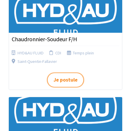
Chaudronnier-Soudeur F/H
HYD&AU FLUID
CDI
Temps plein
Saint-Quentin-Fallavier
Je postule